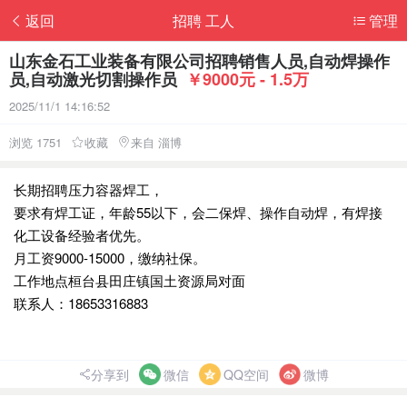
返回
招聘 工人
管理
山东金石工业装备有限公司招聘销售人员,自动焊操作
员,自动激光切割操作员
￥9000元 - 1.5万
2025/11/1 14:16:52
浏览 1751
收藏
来自 淄博
长期招聘压力容器焊工，
要求有焊工证，年龄55以下，会二保焊、操作自动焊，有焊接
化工设备经验者优先。
月工资9000-15000，缴纳社保。
工作地点桓台县田庄镇国土资源局对面
联系人：18653316883
分享到
微信
QQ空间
微博