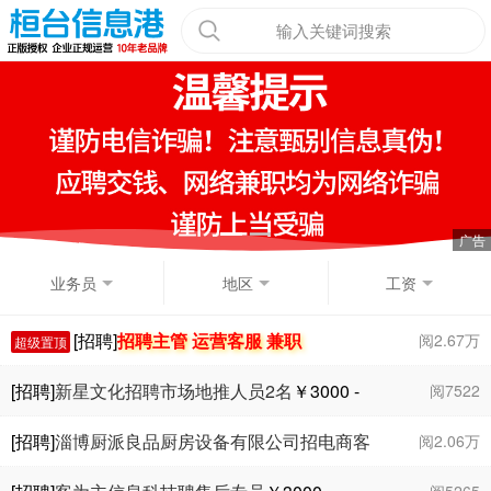
输入关键词搜索
业务员
地区
工资
[招聘]
招聘主管 运营客服 兼职
阅2.67万
超级置顶
[招聘]
新星文化招聘市场地推人员2名
￥3000 -
阅7522
6000
[招聘]
淄博厨派良品厨房设备有限公司招电商客
阅2.06万
服
￥5000 - 1
万
阅5265