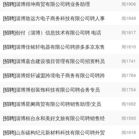
[招聘]
淄博得坤商贸有限公司聘业务助理
阅1906
￥3000 - 1
万
[招聘]
淄博致远方电子商务科技有限公司聘人事
阅1849
经理、职业经理人、抖音运营总监
￥1
万
- 1.1
[招聘]
创付（淄博）信息技术有限公司聘 电话
阅1817
万
预约销售
[招聘]
淄博佳铭轩电器有限公司聘拼多多京东售
阅1810
后
￥3000 - 6000
[招聘]
淄博嘉合建设项目管理有限公司招资料员
阅1741
￥3000 - 4000
[招聘]
淄博煜轩诚盟跨境电子商务有限公司聘跨
阅1764
境电商运营专员
￥2000 - 5000
[招聘]
淄博博创装饰科技有限公司聘会务专员
阅1754
￥2000 - 4000
[招聘]
淄博星阑商贸有限公司聘销售助理/文员
阅1692
￥3000 - 3500
[招聘]
淄博桓台永和美好文旅有限公司聘销售经
阅1593
理
￥5000 - 8000
[招聘]
山东碳构纪元新材料科技有限公司聘外贸
阅1618