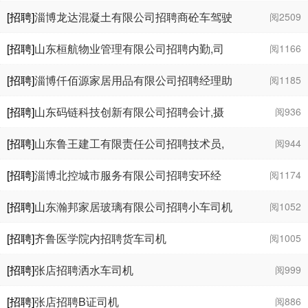
[招聘]
淄博龙达混凝土有限公司招聘商砼车驾驶
阅2509
员,操作工,铲车司机
[招聘]
山东桓航物业管理有限公司招聘内勤,司
阅1166
机
[招聘]
淄博仟佰源家居用品有限公司招聘经理助
阅1185
理,销售人员,新品开发人员一名
[招聘]
山东码链科技创新有限公司招聘会计,摄
阅936
影师,讲师,文员,后勤,司机,市场
[招聘]
山东鲁王建工有限责任公司招聘技术员,
阅944
预算员,资料员,行政文员,司机
[招聘]
淄博北控城市服务有限公司招聘安环经
阅1174
理,安环主管,储备主管,环卫司机
[招聘]
山东瀚邦家居玻璃有限公司招聘小车司机
阅1052
1名 叉车司机1名 货车司机1名
[招聘]
齐鲁医学院内招聘货车司机
阅1005
[招聘]
张店招聘洒水车司机
阅999
[招聘]
张店招聘B证司机
阅886