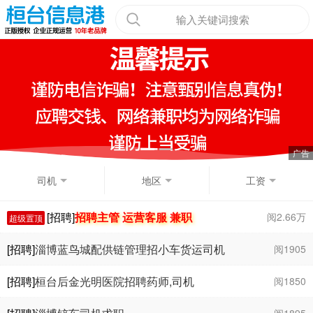
输入关键词搜索
司机
地区
工资
[招聘]
招聘主管 运营客服 兼职
阅2.66万
超级置顶
[招聘]
淄博蓝鸟城配供链管理招小车货运司机
阅1905
￥8000 - 9000
[招聘]
桓台后金光明医院招聘药师,司机
阅1850
阅1895