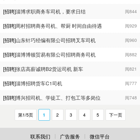
[招聘]
淄博求职商务车司机，要求日结
阅844
[招聘]
周村招聘商务司机、帮厨 时间自由待遇
阅929
好
[招聘]
山东针巧经编有限公司招聘叉车司机
阅960
[招聘]
淄博博顿贸易有限公司招聘商务司机
阅882
[招聘]
张店高薪诚聘B2货运司机 新车
阅821
[招聘]
淄博招聘货车C1司机
阅777
[招聘]
博兴招司机、学徒工、打包工等多岗位
阅748
第1/5页
1
2
3
4
5
下一页
联系我们
广告服务
微信平台