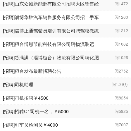
车销售
￥3000 - 7000
[招聘]
山东众诚新能源有限公司招聘大区销售经
阅1472
理
￥5000 - 8000
[招聘]
淄博华胜汽车销售服务有限公司招二手车
阅1260
销售顾问
￥5000 - 1
万
[招聘]
淄博正通驾驶员培训有限公司聘驾校教练
阅1212
员
￥4000 - 8000
[招聘]
桓台博恩节能科技有限公司聘物流装运
阅1062
￥5000 - 9000
[招聘]
货满满（淄博桓台）物流有限公司聘化肥
阅1026
厂驾驶员
￥8000 - 1.4
万
[招聘]
桓台发布最新招聘公告
阅2752
[招聘]
司机助理
阅1.39万
[招聘]
司机招聘
￥4500
阅8254
[招聘]
招聘C1司机一名，
￥5000
阅5925
[招聘]
引车员检测员
￥4000
阅7007